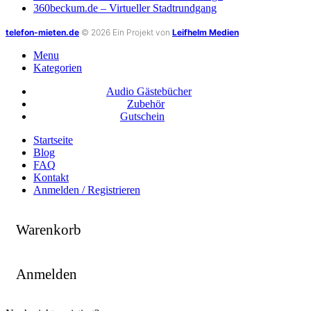
360beckum.de – Virtueller Stadtrundgang
telefon-mieten.de
© 2026 Ein Projekt von
Leifhelm Medien
Menu
Kategorien
Audio Gästebücher
Zubehör
Gutschein
Startseite
Blog
FAQ
Kontakt
Anmelden / Registrieren
Warenkorb
Anmelden