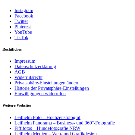
Instagram
Facebook
Twitter
Pinterest
YouTube
TikTok
Rechtliches
Impressum
Datenschutzerklärung
AGB
Widerrufsrecht
Privatsphäre-Einstellungen ändern
Historie der Privatsphäre-Einstellungen
Einwilligungen widerrufen
Weitere Websites
Leifhelm Foto – Hochzeitsfotograf
Leifhelm Panorama – Business- und 360°-Fotografie
Fiffifotos – Hundefotografie NRW
Leifhelm Medien – Web- und Grafikdesign