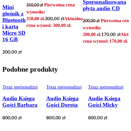
Spersonalizowana
Pierwotna cena
350,00
zł
Mini
płyta audio CD
wynosiła:
głośnik z
350,00 zł.
Aktualna
300,00
zł
Bluetooth
Pierwotna cen
200,00
zł
cena wynosi: 300,00 zł.
i kartą
wynosiła:
Micro SD
200,00 zł.
Aktu
170,00
zł
16 GB
cena wynosi: 170,00 zł.
200,00
zł
Podobne produkty
Teraz spersonalizuj
Teraz spersonalizuj
Teraz spersonalizuj
Audio Księga
Audio Księga
Audio Księga
Gości Barbara
Gości Dorota
Gości Micky
800,00
zł
800,00
zł
800,00
zł