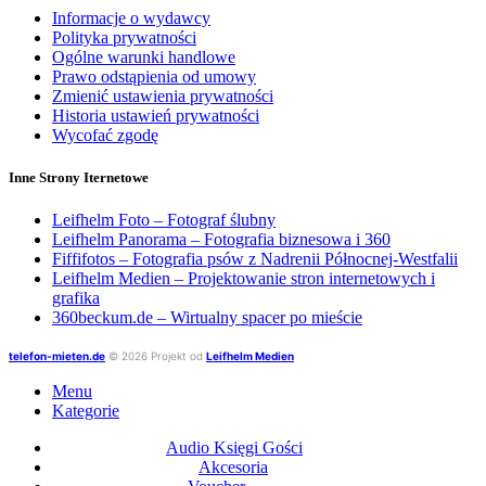
Informacje o wydawcy
Polityka prywatności
Ogólne warunki handlowe
Prawo odstąpienia od umowy
Zmienić ustawienia prywatności
Historia ustawień prywatności
Wycofać zgodę
Inne Strony Iternetowe
Leifhelm Foto – Fotograf ślubny
Leifhelm Panorama – Fotografia biznesowa i 360
Fiffifotos – Fotografia psów z Nadrenii Północnej-Westfalii
Leifhelm Medien – Projektowanie stron internetowych i
grafika
360beckum.de – Wirtualny spacer po mieście
telefon-mieten.de
© 2026 Projekt od
Leifhelm Medien
Menu
Kategorie
Audio Księgi Gości
Akcesoria