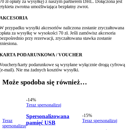
70 zł opłaty za wysyłkę) z naszym partnerem DHL. Dołączona jest
etykieta zwrotna umożliwiająca bezpłatny zwrot.
AKCESORIA
W przypadku wysyłki akcesoriów naliczona zostanie zryczałtowana
opłata za wysyłkę w wysokości 70 zł. Jeśli zamówisz akcesoria
bezpośrednio przy rezerwacji, zryczałtowana stawka zostanie
zniesiona.
KARTA PODARUNKOWA / VOUCHER
Vouchery/karty podarunkowe są wysyłane wyłącznie drogą cyfrową
(e-mail). Nie ma żadnych kosztów wysyłki.
Może spodoba się również…
-14%
Teraz spersonalizuj
-15%
Spersonalizowana
Teraz
Teraz spersonalizuj
pamięć USB
spersonalizuj