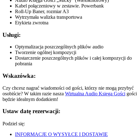
Audio Księga Gości „Micky” (Wielokolorowy)
Kabel połączeniowy w zestawie. Powerbank
Roll-Up Baner, rozmiar A3
Wytrzymała walizka transportowa
Etykieta zwrotna
Usługi:
Optymalizacja poszczególnych plików audio
Tworzenie ogólnej kompozycji
Dostarczenie poszczególnych plików i całej kompozycji do
pobrania
Wskazówka:
Czy chcesz nagrać wiadomości od gości, którzy nie mogą przybyć
osobiście? W takim razie nasza
Wirtualna Audio Księga Gości
gości
będzie idealnym dodatkiem!
Ustaw datę rezerwacji:
Podziel się:
INFORMACJE O WYSYŁCE I DOSTAWIE