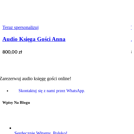
Teraz spersonalizuj
T
Audio Księga Gości Anna
A
800,00
zł
8
Zarezerwuj audio księgę gości online!
Skontaktuj się z nami przez WhatsApp.
Wpisy Na Blogu
Serdecznie Witamy, Polsko!