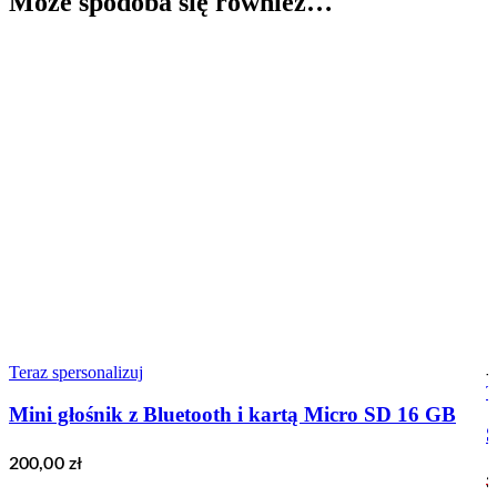
Może spodoba się również…
Teraz spersonalizuj
-
T
Mini głośnik z Bluetooth i kartą Micro SD 16 GB
S
200,00
zł
3