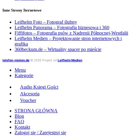
Inne Strony Iternetowe
Leifhelm Foto – Fotograf ślubny
Leifhelm Panorama – Fotografia biznesowa i 360
Fiffifotos – Fotografia psów z Nadrenii Północnej-Westfalii
Leifhelm Medien – Projektowanie stron internetowych i
grafika
360beckum.de – Wirtualny spacer po mieście
telefon-mieten.de
© 2026 Projekt od
Leifhelm Medien
Menu
Kategorie
Audio Księgi Gości
Akcesoria
Voucher
STRONA GŁÓWNA
Blog
FAQ
Kontakt
Zaloguj się / Zarejestruj się